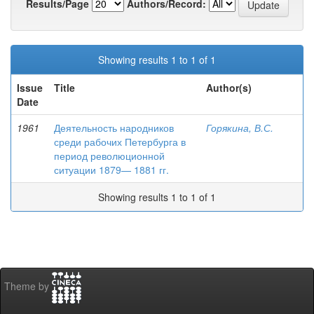
Results/Page
Authors/Record:
Showing results 1 to 1 of 1
Issue
Title
Author(s)
Date
1961
Деятельность народников
Горякина, В.С.
среди рабочих Петербурга в
период революционной
ситуации 1879— 1881 гг.
Showing results 1 to 1 of 1
Theme by