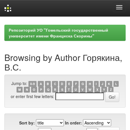
Skip
navigation
Репозиторий УО "Гомельский государственный
университет имени Франциска Скорины"
Browsing by Author Горякина,
В.С.
Jump to:
0-9
A
B
C
D
E
F
G
H
I
J
K
L
M
N
O
P
Q
R
S
T
U
V
W
X
Y
Z
or enter first few letters:
Sort by:
In order: