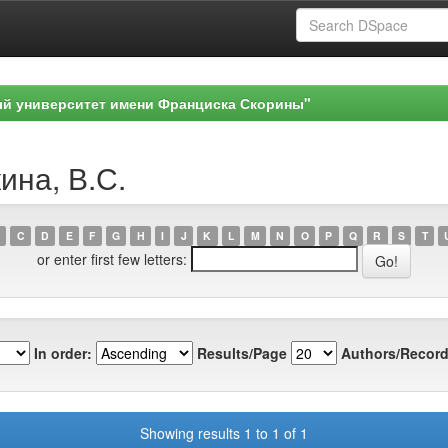
ый университет имени Франциска Скорины"
ина, В.С.
C
D
E
F
G
H
I
J
K
L
M
N
O
P
Q
R
S
T
or enter first few letters:
In order:
Results/Page
Authors/Record
Showing results 1 to 1 of 1