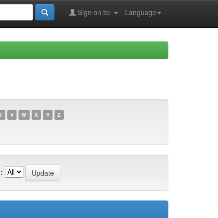
Sign on to:
Language
U
V
W
X
Y
Z
: