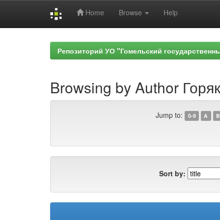
Home
Browse
Help
Skip
navigation
Репозиторий УО "Гомельский государственн
Browsing by Author Горяк
Jump to:
0-9
A
B
Sort by: