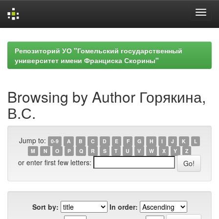
Skip
navigation
Репозиторий УО "Гомельский государственный
университет имени Франциска Скорины"
Browsing by Author Горякина,
В.С.
Jump to:
0-9
A
B
C
D
E
F
G
H
I
J
K
L
M
N
O
P
Q
R
S
T
U
V
W
X
Y
Z
or enter first few letters:
Sort by:
In order: