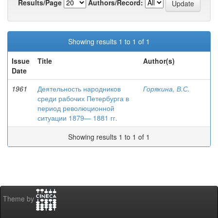
Results/Page
Authors/Record:
Showing results 1 to 1 of 1
Issue
Title
Author(s)
Date
1961
Деятельность народников
Горякина, В.С.
среди рабочих Петербурга в
период революционной
ситуации 1879— 1881 гг.
Showing results 1 to 1 of 1
Theme by