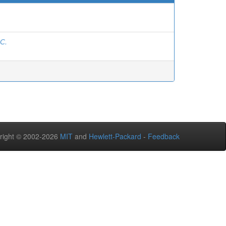
.С.
right © 2002-2026
MIT
and
Hewlett-Packard
-
Feedback