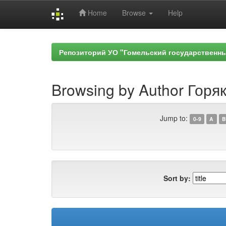
Home
Browse
Help
Skip
navigation
Репозиторий УО "Гомельский государственн
Browsing by Author Горяк
Jump to:
0-9
A
B
Sort by: