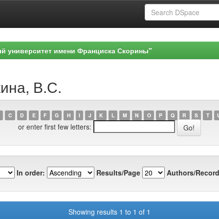
ый университет имени Франциска Скорины"
ина, В.С.
C
D
E
F
G
H
I
J
K
L
M
N
O
P
Q
R
S
T
or enter first few letters:
In order:
Results/Page
Authors/Record
Showing results 1 to 1 of 1