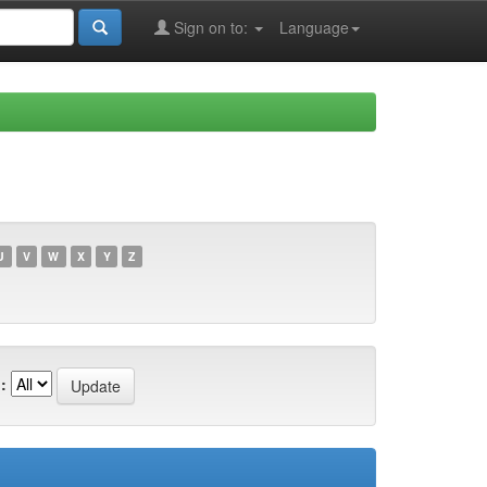
Sign on to:
Language
U
V
W
X
Y
Z
: