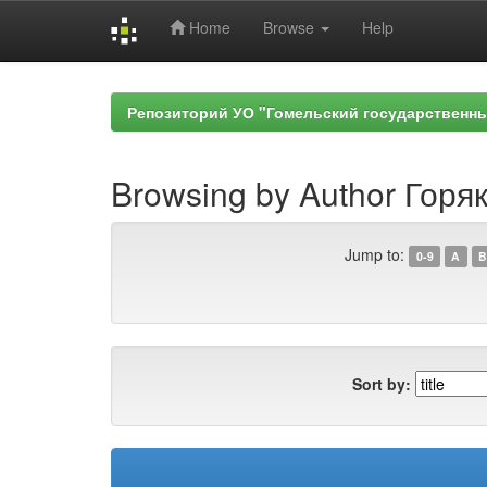
Home
Browse
Help
Skip
navigation
Репозиторий УО "Гомельский государственн
Browsing by Author Горяк
Jump to:
0-9
A
B
Sort by: