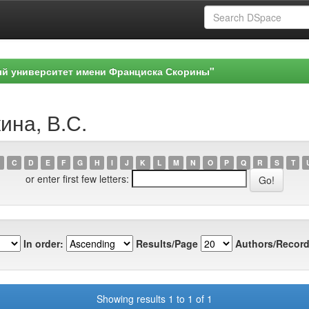
ый университет имени Франциска Скорины"
ина, В.С.
C
D
E
F
G
H
I
J
K
L
M
N
O
P
Q
R
S
T
or enter first few letters:
In order:
Results/Page
Authors/Record
Showing results 1 to 1 of 1