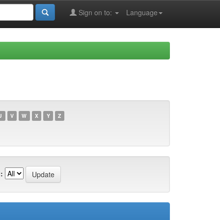
Sign on to:
Language
U
V
W
X
Y
Z
: