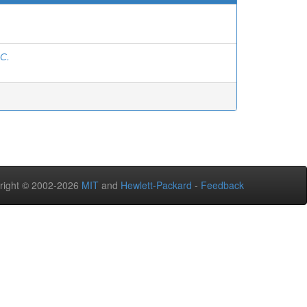
.С.
right © 2002-2026
MIT
and
Hewlett-Packard
-
Feedback