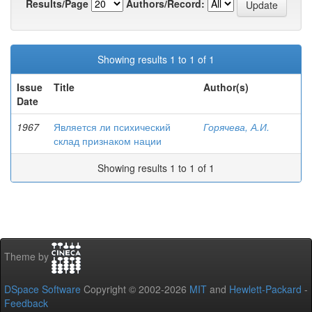
Results/Page
Authors/Record:
Showing results 1 to 1 of 1
Issue
Title
Author(s)
Date
1967
Является ли психический
Горячева, А.И.
склад признаком нации
Showing results 1 to 1 of 1
Theme by
DSpace Software
Copyright © 2002-2026
MIT
and
Hewlett-Packard
-
Feedback