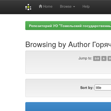
Home
Browse
Help
Skip
navigation
Репозиторий УО "Гомельский государственн
Browsing by Author Горяч
Jump to:
0-9
A
B
Sort by: