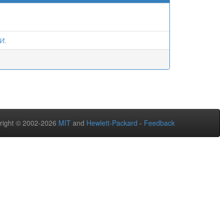
И.
right © 2002-2026
MIT
and
Hewlett-Packard
-
Feedback