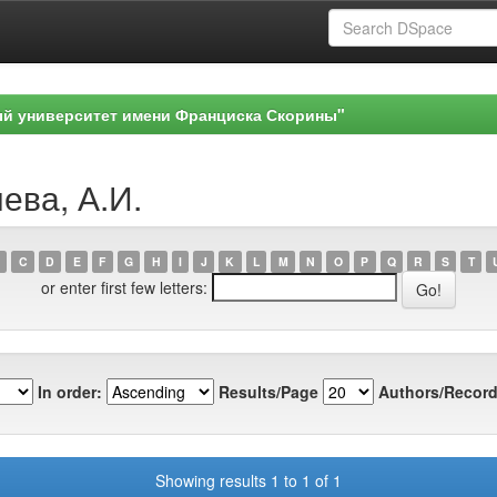
ый университет имени Франциска Скорины"
ева, А.И.
C
D
E
F
G
H
I
J
K
L
M
N
O
P
Q
R
S
T
or enter first few letters:
In order:
Results/Page
Authors/Record
Showing results 1 to 1 of 1