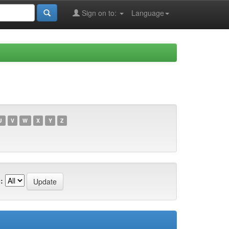
Sign on to:
Language
U
V
W
X
Y
Z
: