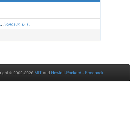
.
;
Пологих, Б. Г.
right © 2002-2026
MIT
and
Hewlett-Packard
-
Feedback