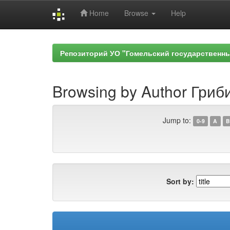
Home
Browse
Help
Skip
navigation
Репозиторий УО "Гомельский государственн
Browsing by Author Гриби
Jump to:
0-9
A
B
Sort by: