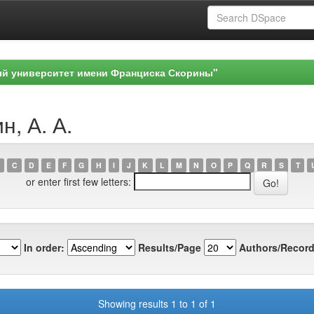
ый университет имени Франциска Скорины"
н, А. А.
C
D
E
F
G
H
I
J
K
L
M
N
O
P
Q
R
S
T
or enter first few letters:
In order:
Results/Page
Authors/Record
Showing results 1 to 1 of 1