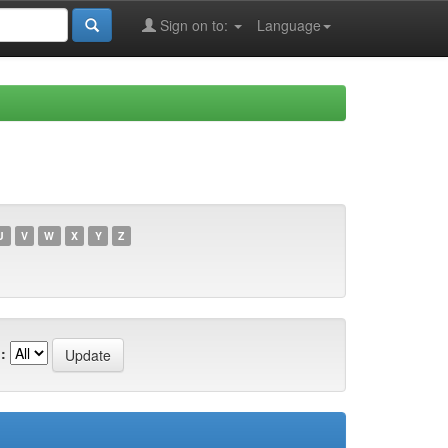
Sign on to:
Language
U
V
W
X
Y
Z
: