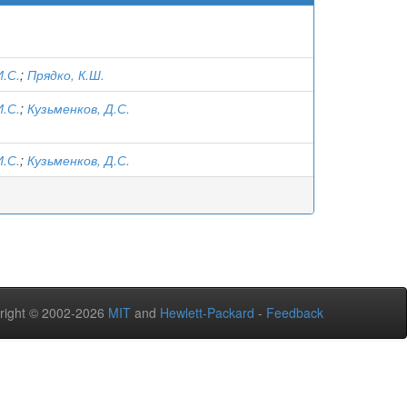
И.С.
;
Прядко, К.Ш.
И.С.
;
Кузьменков, Д.С.
И.С.
;
Кузьменков, Д.С.
right © 2002-2026
MIT
and
Hewlett-Packard
-
Feedback