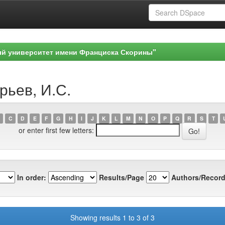
ый университет имени Франциска Скорины"
рьев, И.С.
C
D
E
F
G
H
I
J
K
L
M
N
O
P
Q
R
S
T
or enter first few letters:
In order:
Results/Page
Authors/Record
Showing results 1 to 3 of 3