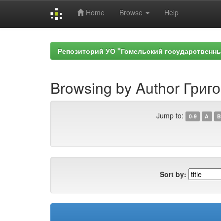
Home
Browse
Help
Skip
navigation
Репозиторий УО "Гомельский государственн
Browsing by Author Григо
Jump to:
0-9
A
B
Sort by: