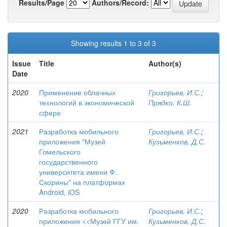
Results/Page
Authors/Record:
Showing results 1 to 3 of 3
Issue
Title
Author(s)
Date
2020
Применение облачных
Григорьев, И.С.
;
технологий в экономической
Прядко, К.Ш.
сфере
2021
Разработка мобильного
Григорьев, И.С.
;
приложения "Музей
Кузьменков, Д.С.
Гомельского
государственного
университета имени Ф.
Скорины" на платформах
Android, iOS
2020
Разработка мобильного
Григорьев, И.С.
;
приложения <<Музей ГГУ им.
Кузьменков, Д.С.