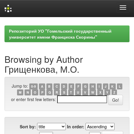
Skip
navigation
Репозиторий УО "Гомельский государственный
университет имени Франциска Скорины"
Browsing by Author
Грищенкова, М.О.
Jump to:
0-9
A
B
C
D
E
F
G
H
I
J
K
L
M
N
O
P
Q
R
S
T
U
V
W
X
Y
Z
or enter first few letters:
Sort by:
In order: