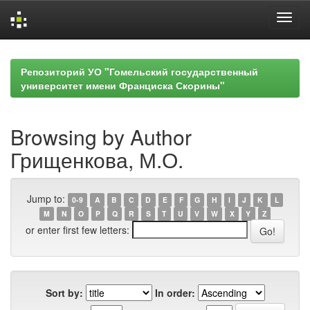
Skip
navigation
Репозиторий УО "Гомельский государственный
университет имени Франциска Скорины"
Browsing by Author
Грищенкова, М.О.
Jump to:
0-9
A
B
C
D
E
F
G
H
I
J
K
L
M
N
O
P
Q
R
S
T
U
V
W
X
Y
Z
or enter first few letters:
Sort by:
In order: