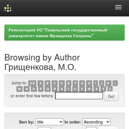
Skip
navigation
Репозиторий УО "Гомельский государственный
университет имени Франциска Скорины"
Browsing by Author
Грищенкова, М.О.
Jump to:
0-9
A
B
C
D
E
F
G
H
I
J
K
L
M
N
O
P
Q
R
S
T
U
V
W
X
Y
Z
or enter first few letters:
Sort by:
In order: