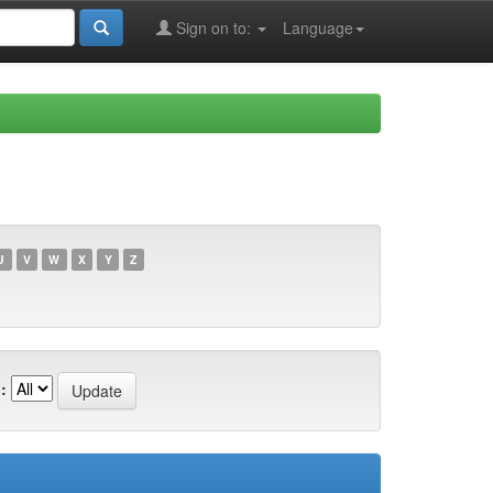
Sign on to:
Language
U
V
W
X
Y
Z
: