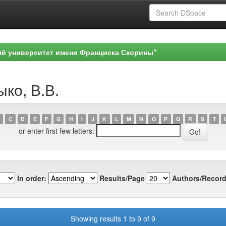
ый университет имени Франциска Скорины"
ыко, В.В.
C
D
E
F
G
H
I
J
K
L
M
N
O
P
Q
R
S
T
or enter first few letters:
In order:
Results/Page
Authors/Record
Showing results 1 to 9 of 9