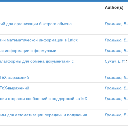
Author(s)
ий для организации быстрого обмена
Громыко, В.
чи математической информации в Latex
Громыко, В.
ачи информации с формулами
Громыко, В.
платформы для обмена документами с
Сукач, Е.И.
;
aTeX выражений
Громыко, В.
LaTeX-выражений
Громыко, В.
ции отправки сообщений с поддержкой LaTeX-
Громыко, В.
мы для автоматизации передачи и получения
Громыко, В.