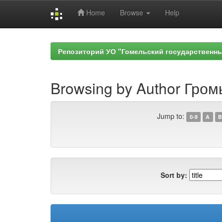
Home
Browse
Help
Skip
navigation
Репозиторий УО "Гомельский государственн
Browsing by Author Гром
Jump to:
0-9
A
B
Sort by: