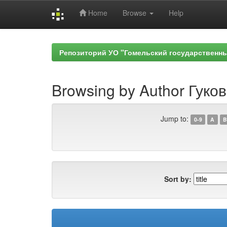
Home
Browse
Help
Skip
navigation
Репозиторий УО "Гомельский государственн
Browsing by Author Гуков
Jump to:
0-9
A
B
Sort by: