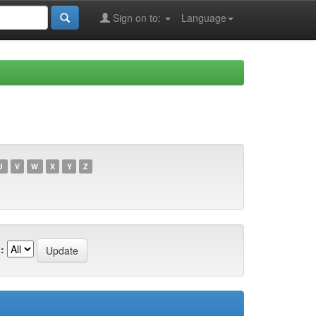
Sign on to:
Language
U
V
W
X
Y
Z
: