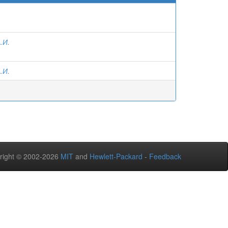
.И.
.И.
right © 2002-2026
MIT
and
Hewlett-Packard
-
Feedback