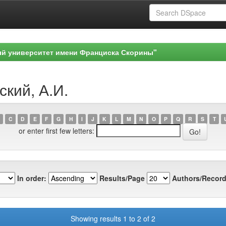
ый университет имени Франциска Скорины"
ский, А.И.
C
D
E
F
G
H
I
J
K
L
M
N
O
P
Q
R
S
T
or enter first few letters:
In order:
Results/Page
Authors/Record
Showing results 1 to 2 of 2