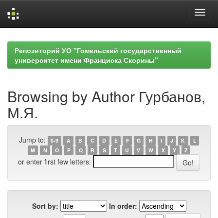
Skip
navigation
Репозиторий УО "Гомельский государственный
университет имени Франциска Скорины"
Browsing by Author Гурбанов,
М.Я.
Jump to:
0-9
A
B
C
D
E
F
G
H
I
J
K
L
M
N
O
P
Q
R
S
T
U
V
W
X
Y
Z
or enter first few letters:
Sort by:
In order: