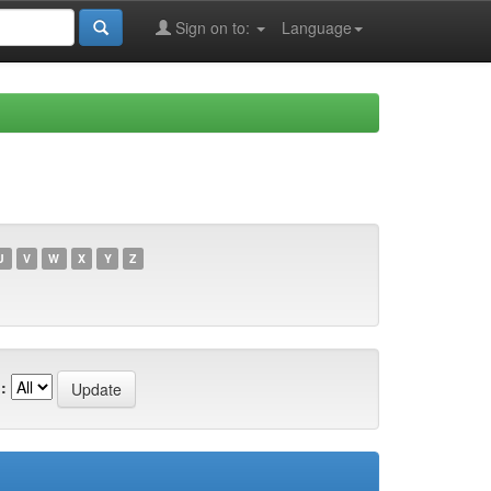
Sign on to:
Language
U
V
W
X
Y
Z
: