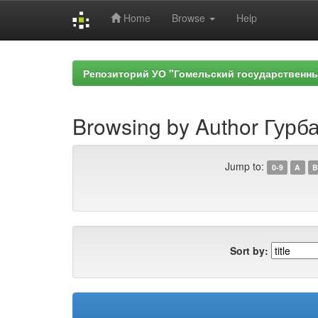
Home
Browse
Help
Skip
navigation
Репозиторий УО "Гомельский государственн
Browsing by Author Гурб
Jump to:
0-9
A
B
Sort by: