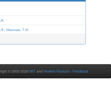
.Я.
.Я.
;
Иванова, Т.И.
right © 2002-2026
MIT
and
Hewlett-Packard
-
Feedback