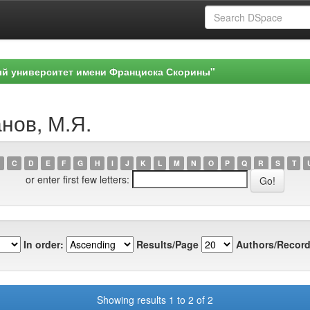
ый университет имени Франциска Скорины"
анов, М.Я.
C
D
E
F
G
H
I
J
K
L
M
N
O
P
Q
R
S
T
or enter first few letters:
In order:
Results/Page
Authors/Record
Showing results 1 to 2 of 2