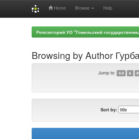
Home
Browse
Help
Skip
navigation
Репозиторий УО "Гомельский государственн
Browsing by Author Гурб
Jump to:
0-9
A
B
Sort by: