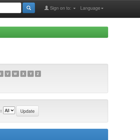
Sign on to:
Language
U
V
W
X
Y
Z
: