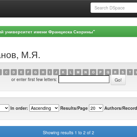
ый университет имени Франциска Скорины"
анов, М.Я.
C
D
E
F
G
H
I
J
K
L
M
N
O
P
Q
R
S
T
or enter first few letters:
In order:
Results/Page
Authors/Record
Showing results 1 to 2 of 2