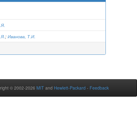
.Я.
.Я.
;
Иванова, Т.И.
right © 2002-2026
MIT
and
Hewlett-Packard
-
Feedback