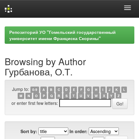
Skip
navigation
Репозиторий УО "Гомельский государственный
университет имени Франциска Скорины"
Browsing by Author
Гурбанова, О.Т.
Jump to:
0-9
A
B
C
D
E
F
G
H
I
J
K
L
M
N
O
P
Q
R
S
T
U
V
W
X
Y
Z
or enter first few letters:
Sort by:
In order: