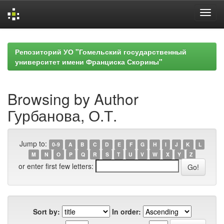
Skip
navigation
Репозиторий УО "Гомельский государственный
университет имени Франциска Скорины"
Browsing by Author
Гурбанова, О.Т.
Jump to:
0-9
A
B
C
D
E
F
G
H
I
J
K
L
M
N
O
P
Q
R
S
T
U
V
W
X
Y
Z
or enter first few letters:
Sort by:
In order: