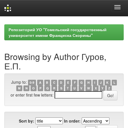
Skip
navigation
Репозиторий УО "Гомельский государственный
университет имени Франциска Скорины"
Browsing by Author Гуров,
Е.П.
Jump to:
0-9
A
B
C
D
E
F
G
H
I
J
K
L
M
N
O
P
Q
R
S
T
U
V
W
X
Y
Z
or enter first few letters:
Sort by:
In order: