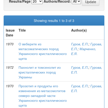
Results/Page
Authors/Record:
Showing results 1 to 3 of 3
Issue
Title
Author(s)
Date
1970
О веберите из
Гуров, Е.П.
;
Гурова,
метасоматических пород
Е.П.
;
Марченко,
Украинского кристаллического
Е.Я.
щита
1972
Пахнолит и томсенолит из
Гуров, Е.П.
;
Гурова,
кристаллических пород
Е.П.
Украины
1970
Прозотип и продукты его
Гуров, Е.П.
;
Гурова,
изменения из метасомотитов
Е.П.
северо-западной части
Украинского кристаллического
щита