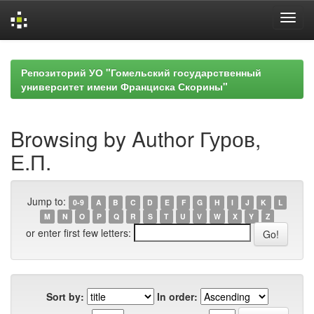
Skip
navigation
Репозиторий УО "Гомельский государственный
университет имени Франциска Скорины"
Browsing by Author Гуров,
Е.П.
Jump to:
0-9
A
B
C
D
E
F
G
H
I
J
K
L
M
N
O
P
Q
R
S
T
U
V
W
X
Y
Z
or enter first few letters:
Sort by:
In order: