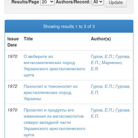
Results/Page
Authors/Record:
Showing results 1 to 3 of 3
Issue
Title
Author(s)
Date
1970
О веберите из
Гуров, Е.П.
;
Гурова,
метасоматических пород
Е.П.
;
Марченко,
Украинского кристаллического
Е.Я.
щита
1972
Пахнолит и томсенолит из
Гуров, Е.П.
;
Гурова,
кристаллических пород
Е.П.
Украины
1970
Прозотип и продукты его
Гуров, Е.П.
;
Гурова,
изменения из метасомотитов
Е.П.
северо-западной части
Украинского кристаллического
щита