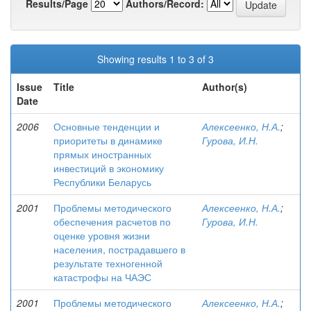
Results/Page
Authors/Record:
Showing results 1 to 3 of 3
Issue
Title
Author(s)
Date
2006
Основные тенденции и
Алексеенко, Н.А.
;
приоритеты в динамике
Гурова, И.Н.
прямых иностранных
инвестиций в экономику
Республики Беларусь
2001
Проблемы методического
Алексеенко, Н.А.
;
обеспечения расчетов по
Гурова, И.Н.
оценке уровня жизни
населения, пострадавшего в
результате техногенной
катастрофы на ЧАЭС
2001
Проблемы методического
Алексеенко, Н.А.
;