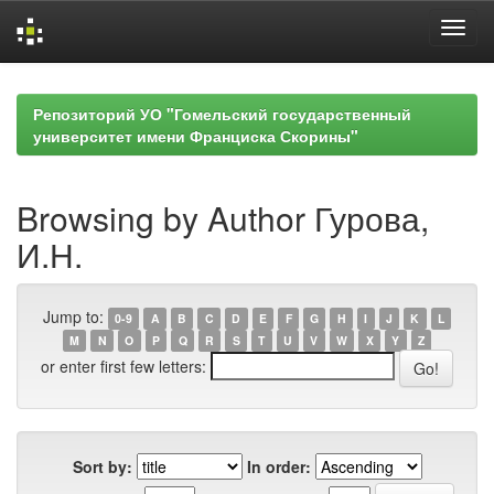
Skip
navigation
Репозиторий УО "Гомельский государственный
университет имени Франциска Скорины"
Browsing by Author Гурова,
И.Н.
Jump to:
0-9
A
B
C
D
E
F
G
H
I
J
K
L
M
N
O
P
Q
R
S
T
U
V
W
X
Y
Z
or enter first few letters:
Sort by:
In order: