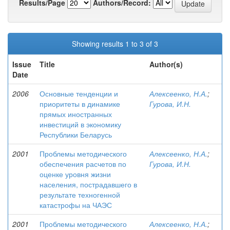
Results/Page
Authors/Record:
Showing results 1 to 3 of 3
Issue
Title
Author(s)
Date
2006
Основные тенденции и
Алексеенко, Н.А.
;
приоритеты в динамике
Гурова, И.Н.
прямых иностранных
инвестиций в экономику
Республики Беларусь
2001
Проблемы методического
Алексеенко, Н.А.
;
обеспечения расчетов по
Гурова, И.Н.
оценке уровня жизни
населения, пострадавшего в
результате техногенной
катастрофы на ЧАЭС
2001
Проблемы методического
Алексеенко, Н.А.
;