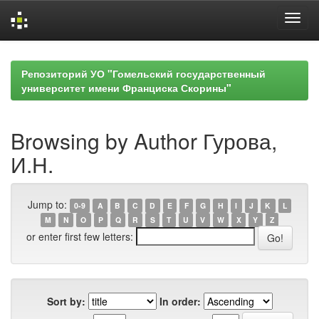
Skip
navigation
Репозиторий УО "Гомельский государственный
университет имени Франциска Скорины"
Browsing by Author Гурова,
И.Н.
Jump to:
0-9
A
B
C
D
E
F
G
H
I
J
K
L
M
N
O
P
Q
R
S
T
U
V
W
X
Y
Z
or enter first few letters:
Sort by:
In order: