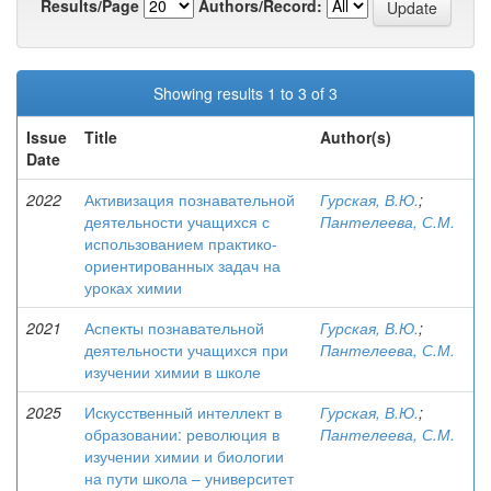
Results/Page
Authors/Record:
Showing results 1 to 3 of 3
Issue
Title
Author(s)
Date
2022
Активизация познавательной
Гурская, В.Ю.
;
деятельности учащихся с
Пантелеева, С.М.
использованием практико-
ориентированных задач на
уроках химии
2021
Аспекты познавательной
Гурская, В.Ю.
;
деятельности учащихся при
Пантелеева, С.М.
изучении химии в школе
2025
Искусственный интеллект в
Гурская, В.Ю.
;
образовании: революция в
Пантелеева, С.М.
изучении химии и биологии
на пути школа – университет