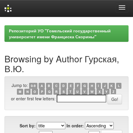
Skip
navigation
Репозиторий УО "Гомельский государственный
университет имени Франциска Скорины"
Browsing by Author Гурская,
В.Ю.
Jump to:
0-9
A
B
C
D
E
F
G
H
I
J
K
L
M
N
O
P
Q
R
S
T
U
V
W
X
Y
Z
or enter first few letters:
Sort by:
In order: