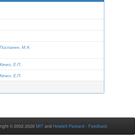
Писпанен, М.А.
Кечко, Е.П.
Кечко, Е.П.
right © 2002-2026
MIT
and
Hewlett-Packard
-
Feedback