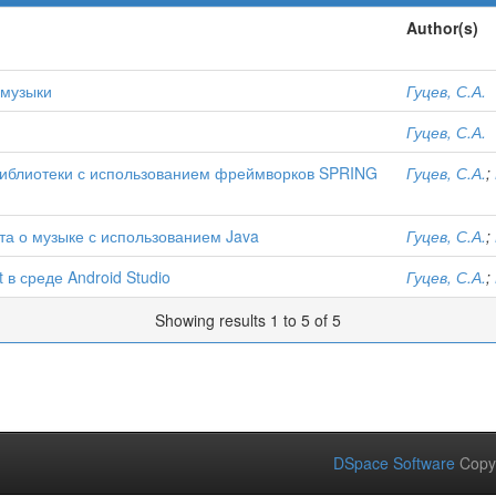
Author(s)
 музыки
Гуцев, С.А.
Гуцев, С.А.
библиотеки с использованием фреймворков SPRING
Гуцев, С.А.
;
та о музыке с использованием Java
Гуцев, С.А.
;
в среде Android Studio
Гуцев, С.А.
;
Showing results 1 to 5 of 5
DSpace Software
Copy