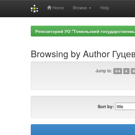
Home
Browse
Help
Skip
navigation
Репозиторий УО "Гомельский государственн
Browsing by Author Гуцев
Jump to:
0-9
A
B
Sort by: