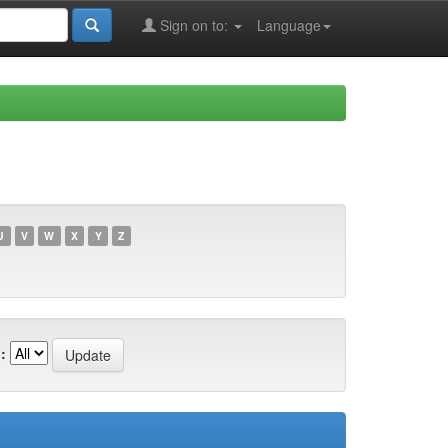
Sign on to:
Language
U
V
W
X
Y
Z
: