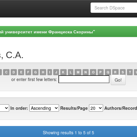
ый университет имени Франциска Скорины"
, С.А.
C
D
E
F
G
H
I
J
K
L
M
N
O
P
Q
R
S
T
or enter first few letters:
In order:
Results/Page
Authors/Record
Showing results 1 to 5 of 5