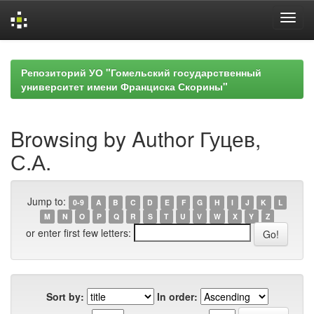
Skip
navigation
Репозиторий УО "Гомельский государственный
университет имени Франциска Скорины"
Browsing by Author Гуцев,
С.А.
Jump to:
0-9
A
B
C
D
E
F
G
H
I
J
K
L
M
N
O
P
Q
R
S
T
U
V
W
X
Y
Z
or enter first few letters:
Sort by:
In order: