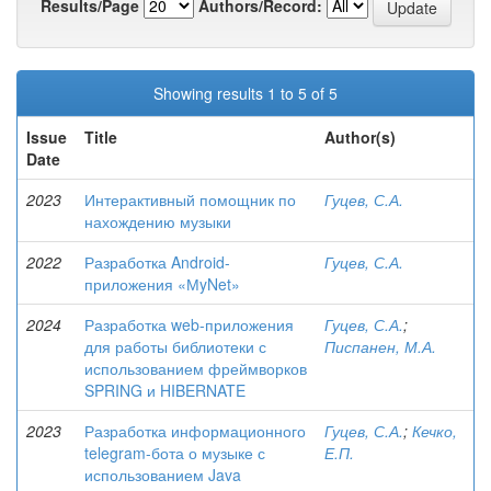
Results/Page
Authors/Record:
Showing results 1 to 5 of 5
Issue
Title
Author(s)
Date
2023
Интерактивный помощник по
Гуцев, С.А.
нахождению музыки
2022
Разработка Android-
Гуцев, С.А.
приложения «МyNet»
2024
Разработка web-приложения
Гуцев, С.А.
;
для работы библиотеки с
Писпанен, М.А.
использованием фреймворков
SPRING и HIBERNATE
2023
Разработка информационного
Гуцев, С.А.
;
Кечко,
telegram-бота о музыке с
Е.П.
использованием Java