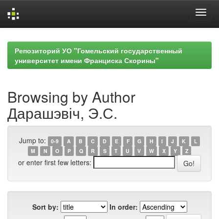
Skip
navigation
Репозиторий УО "Гомельский государственный
университет имени Франциска Скорины"
Browsing by Author
Дарашэвіч, Э.С.
Jump to:
0-9
A
B
C
D
E
F
G
H
I
J
K
L
M
N
O
P
Q
R
S
T
U
V
W
X
Y
Z
or enter first few letters:
Sort by:
In order: