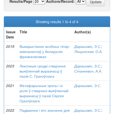
Results/Page
Authors/Record:
Showing results 1 to 4 of 4
Issue
Title
Author(s)
Date
2019
Выкарыстанне асобных літар-
Дарашэвіч, Э.С.
;
кампанентаў у беларускіх
Лещинская, О.А.
фразеалагізмах
2023
Лексічныя сродкі стварэння
Дарашэвіч, Э.С.
;
выяўленчай выразнасці ў
Станкевич, А.А.
паэзіі С. Грахоўскага
2021
Метафарычныя тропы і іх
Дарашэвіч, Э.С.
роля ў стварэнні выяўленчай
выразнасці ў паэзіі Сяргея
Грахоўскага
2022
Падваенне і яго значэнне для
Дарашэвіч, Э.С.
;