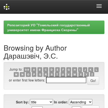
Skip
navigation
Репозиторий УО "Гомельский государственный
университет имени Франциска Скорины"
Browsing by Author
Дарашэвіч, Э.С.
Jump to:
0-9
A
B
C
D
E
F
G
H
I
J
K
L
M
N
O
P
Q
R
S
T
U
V
W
X
Y
Z
or enter first few letters:
Sort by:
In order: