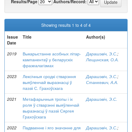
Results/Page
Authors/Record:
Showing results 1 to 4 of 4
Issue
Title
Author(s)
Date
2019
Выкарыстанне асобных літар-
Дарашэвіч, Э.С.
;
кампанентаў у беларускіх
Лещинская, О.А.
фразеалагізмах
2023
Лексічныя сродкі стварэння
Дарашэвіч, Э.С.
;
выяўленчай выразнасці ў
Станкевич, А.А.
паэзіі С. Грахоўскага
2021
Метафарычныя тропы і іх
Дарашэвіч, Э.С.
роля ў стварэнні выяўленчай
выразнасці ў паэзіі Сяргея
Грахоўскага
2022
Падваенне і яго значэнне для
Дарашэвіч, Э.С.
;