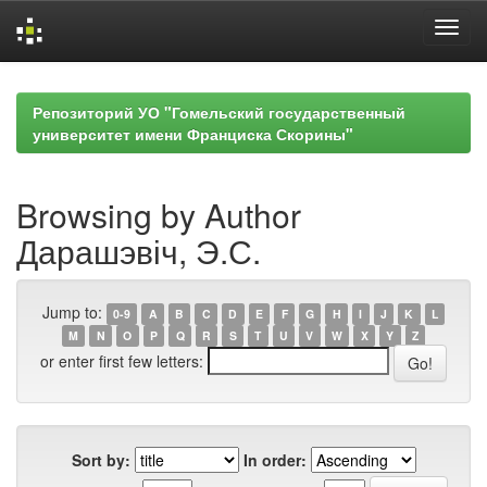
Skip
navigation
Репозиторий УО "Гомельский государственный
университет имени Франциска Скорины"
Browsing by Author
Дарашэвіч, Э.С.
Jump to:
0-9
A
B
C
D
E
F
G
H
I
J
K
L
M
N
O
P
Q
R
S
T
U
V
W
X
Y
Z
or enter first few letters:
Sort by:
In order: