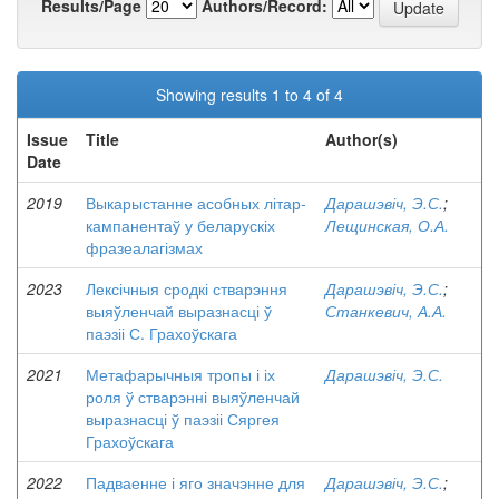
Results/Page
Authors/Record:
Showing results 1 to 4 of 4
Issue
Title
Author(s)
Date
2019
Выкарыстанне асобных літар-
Дарашэвіч, Э.С.
;
кампанентаў у беларускіх
Лещинская, О.А.
фразеалагізмах
2023
Лексічныя сродкі стварэння
Дарашэвіч, Э.С.
;
выяўленчай выразнасці ў
Станкевич, А.А.
паэзіі С. Грахоўскага
2021
Метафарычныя тропы і іх
Дарашэвіч, Э.С.
роля ў стварэнні выяўленчай
выразнасці ў паэзіі Сяргея
Грахоўскага
2022
Падваенне і яго значэнне для
Дарашэвіч, Э.С.
;