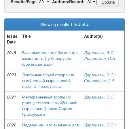
Results/Page
Authors/Record:
Showing results 1 to 4 of 4
Issue
Title
Author(s)
Date
2019
Выкарыстанне асобных літар-
Дарашэвіч, Э.С.
;
кампанентаў у беларускіх
Лещинская, О.А.
фразеалагізмах
2023
Лексічныя сродкі стварэння
Дарашэвіч, Э.С.
;
выяўленчай выразнасці ў
Станкевич, А.А.
паэзіі С. Грахоўскага
2021
Метафарычныя тропы і іх
Дарашэвіч, Э.С.
роля ў стварэнні выяўленчай
выразнасці ў паэзіі Сяргея
Грахоўскага
2022
Падваенне і яго значэнне для
Дарашэвіч, Э.С.
;