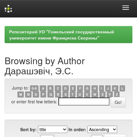
Skip
navigation
Репозиторий УО "Гомельский государственный
университет имени Франциска Скорины"
Browsing by Author
Дарашэвіч, Э.С.
Jump to:
0-9
A
B
C
D
E
F
G
H
I
J
K
L
M
N
O
P
Q
R
S
T
U
V
W
X
Y
Z
or enter first few letters:
Sort by:
In order: