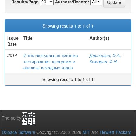
Results/Page
Authors/Record:
Showing results 1 to 1 of 1
Issue
Title
Author(s)
Date
2014
Интеллектуальная система
Дашкевич, О.А.
;
тестирования программ и
Комаров, И.Н.
анализа исходных кодов
Showing results 1 to 1 of 1
Theme by
DSpace Software
Copyright © 2002-2026
MIT
and
Hewlett-Packard
-