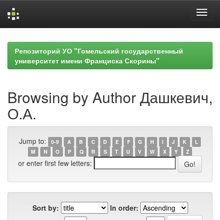
Skip
navigation
Репозиторий УО "Гомельский государственный
университет имени Франциска Скорины"
Browsing by Author Дашкевич,
О.А.
Jump to:
0-9
A
B
C
D
E
F
G
H
I
J
K
L
M
N
O
P
Q
R
S
T
U
V
W
X
Y
Z
or enter first few letters:
Sort by:
In order: