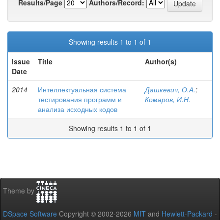
Results/Page
Authors/Record:
Showing results 1 to 1 of 1
Issue
Title
Author(s)
Date
2014
Интеллектуальная система
Дашкевич, О.А.
;
тестирования программ и
Комаров, И.Н.
анализа исходных кодов
Showing results 1 to 1 of 1
Theme by
DSpace Software
Copyright © 2002-2026
MIT
and
Hewlett-Packard
-