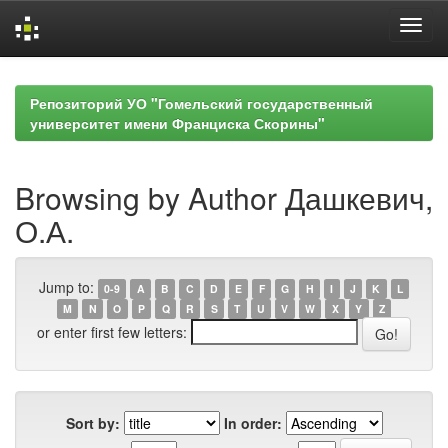
Skip
navigation
Репозиторий УО "Гомельский государственный
университет имени Франциска Скорины"
Browsing by Author Дашкевич,
О.А.
Jump to:
0-9
A
B
C
D
E
F
G
H
I
J
K
L
M
N
O
P
Q
R
S
T
U
V
W
X
Y
Z
or enter first few letters:
Sort by:
In order: