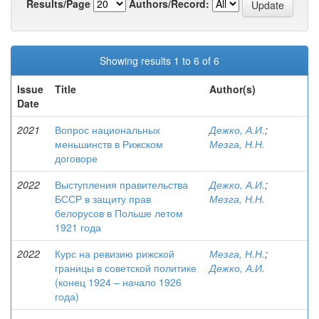
Results/Page
Authors/Record:
Showing results 1 to 6 of 6
Issue
Title
Author(s)
Date
2021
Вопрос национальных
Дежко, А.И.
;
меньшинств в Рижском
Мезга, Н.Н.
договоре
2022
Выступления правительства
Дежко, А.И.
;
БССР в защиту прав
Мезга, Н.Н.
белорусов в Польше летом
1921 года
2022
Курс на ревизию рижской
Мезга, Н.Н.
;
границы в советской политике
Дежко, А.И.
(конец 1924 – начало 1926
года)