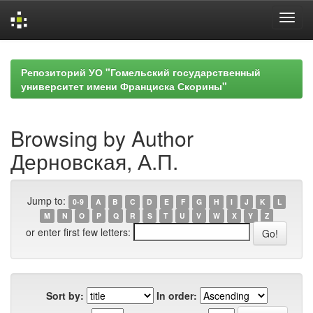
Skip
navigation
Репозиторий УО "Гомельский государственный
университет имени Франциска Скорины"
Browsing by Author
Дерновская, А.П.
Jump to:
0-9
A
B
C
D
E
F
G
H
I
J
K
L
M
N
O
P
Q
R
S
T
U
V
W
X
Y
Z
or enter first few letters:
Sort by:
In order: