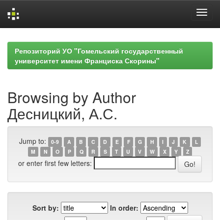
Skip
navigation
Репозиторий УО "Гомельский государственный
университет имени Франциска Скорины"
Browsing by Author
Десницкий, А.С.
Jump to:
0-9
A
B
C
D
E
F
G
H
I
J
K
L
M
N
O
P
Q
R
S
T
U
V
W
X
Y
Z
or enter first few letters:
Sort by:
In order: