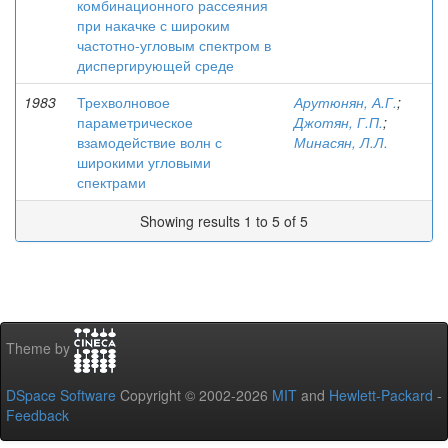
комбинационного рассеяния
при накачке с широким
частотно-угловым спектром в
диспергирующей среде
1983
Трехволновое
Арутюнян, А.Г.
;
параметрическое
Джотян, Г.П.
;
взамодействие волн с
Минасян, Л.Л.
широкими угловыми
спектрами
Showing results 1 to 5 of 5
Theme by
DSpace Software
Copyright © 2002-2026
MIT
and
Hewlett-Packard
-
Feedback