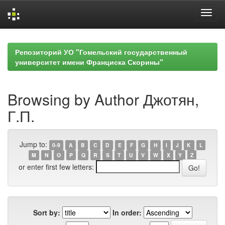
Skip
navigation
Репозиторий УО "Гомельский государственный
университет имени Франциска Скорины"
Browsing by Author Джотян,
Г.П.
Jump to:
0-9
A
B
C
D
E
F
G
H
I
J
K
L
M
N
O
P
Q
R
S
T
U
V
W
X
Y
Z
or enter first few letters:
Sort by:
In order: