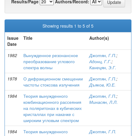
Results/Page
Authors/Record:
Showing results 1 to 5 of 5
Issue
Title
Author(s)
Date
1982
Вынужденное резонансное
Джотян, Г.П.
;
преобразование углового
Адонц, Г.Г.
;
спектра волны
Канецян, Э.Г.
1978
О дифракционном смещении
Джотян, Г.П.
;
частоты стоксова излучения
Дъяков, Ю.Е.
1984
Теория вынужденного
Джотян, Г.П.
;
комбинационного рассеяния
Минасян, Л.Л.
на поляритонах в кубических
кристаллах при накачке с
широким угловым спектром
1984
Теория вынужденного
Джотян, Г.П.