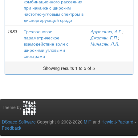
комбинационного рассеяния
при накачке с широким
частотно-угловым спектром в
диспергирующей среде
1983
Трехволновое
Арутюнян, А.Г.
;
параметрическое
Джотян, Г.П.
;
взамодействие волн с
Минасян, Л.Л.
широкими угловыми
спектрами
Showing results 1 to 5 of 5
Theme by
DSpace Software
Copyright © 2002-2026
MIT
and
Hewlett-Packard
-
Feedback