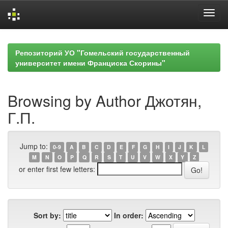
Skip
navigation
Репозиторий УО "Гомельский государственный
университет имени Франциска Скорины"
Browsing by Author Джотян,
Г.П.
Jump to:
0-9
A
B
C
D
E
F
G
H
I
J
K
L
M
N
O
P
Q
R
S
T
U
V
W
X
Y
Z
or enter first few letters:
Sort by:
In order: