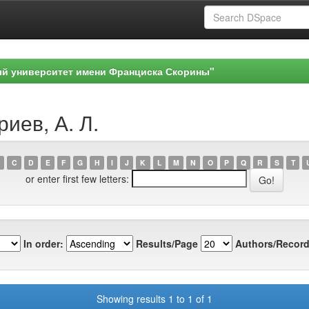
ый университет имени Франциска Скорины"
иев, А. Л.
C
D
E
F
G
H
I
J
K
L
M
N
O
P
Q
R
S
T
or enter first few letters:
In order:
Results/Page
Authors/Record
Showing results 1 to 1 of 1