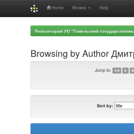
Home
Browse
Help
Skip
navigation
Репозиторий УО "Гомельский государственн
Browsing by Author Дмитр
Jump to:
0-9
A
B
Sort by: