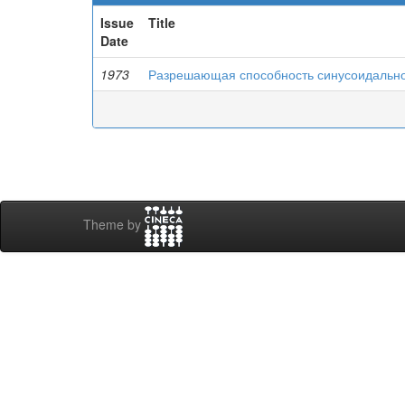
Issue
Title
Date
1973
Разрешающая способность синусоидально
Theme by