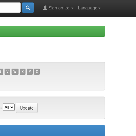
Sign on to:
Language
U
V
W
X
Y
Z
: