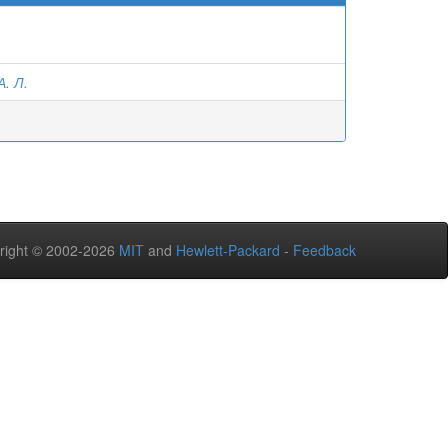
. Л.
right © 2002-2026
MIT
and
Hewlett-Packard
-
Feedback