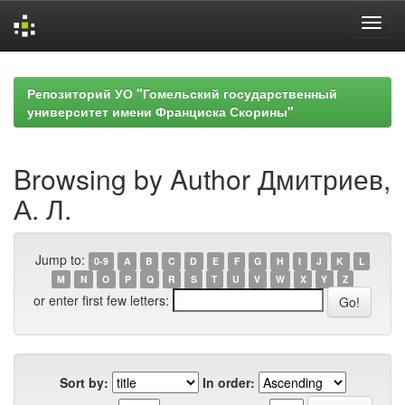
Skip
navigation
Репозиторий УО "Гомельский государственный
университет имени Франциска Скорины"
Browsing by Author Дмитриев,
А. Л.
Jump to:
0-9
A
B
C
D
E
F
G
H
I
J
K
L
M
N
O
P
Q
R
S
T
U
V
W
X
Y
Z
or enter first few letters:
Sort by:
In order: