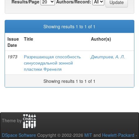
Results/Page
Authors/Record:
Showing results 1 to 1 of 1
Issue
Title
Author(s)
Date
1973
Разрешающая способность
Дмитриев, А. Л.
синусоидальной зонной
пластики Френеля
Showing results 1 to 1 of 1
Theme by
DSpace Software
Copyright © 2002-2026
MIT
and
Hewlett-Packard
-