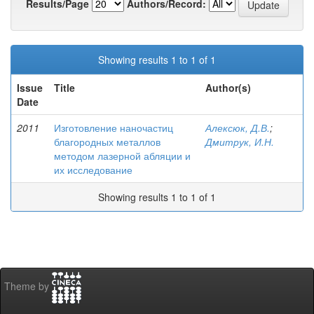
Results/Page
Authors/Record:
Showing results 1 to 1 of 1
Issue
Title
Author(s)
Date
2011
Изготовление наночастиц
Алексюк, Д.В.
;
благородных металлов
Дмитрук, И.Н.
методом лазерной абляции и
их исследование
Showing results 1 to 1 of 1
Theme by