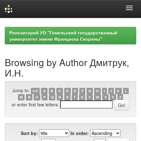
Skip
navigation
Репозиторий УО "Гомельский государственный
университет имени Франциска Скорины"
Browsing by Author Дмитрук,
И.Н.
Jump to:
0-9
A
B
C
D
E
F
G
H
I
J
K
L
M
N
O
P
Q
R
S
T
U
V
W
X
Y
Z
or enter first few letters:
Sort by:
In order: