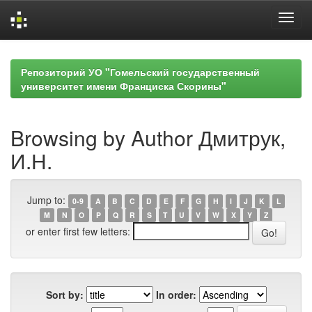
Skip
navigation
Репозиторий УО "Гомельский государственный
университет имени Франциска Скорины"
Browsing by Author Дмитрук,
И.Н.
Jump to:
0-9
A
B
C
D
E
F
G
H
I
J
K
L
M
N
O
P
Q
R
S
T
U
V
W
X
Y
Z
or enter first few letters:
Sort by:
In order: