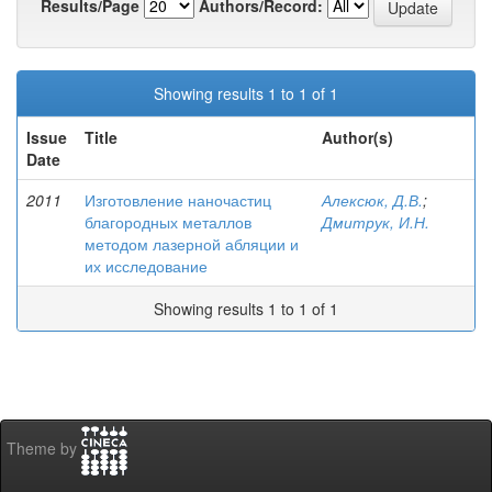
Results/Page
Authors/Record:
Showing results 1 to 1 of 1
Issue
Title
Author(s)
Date
2011
Изготовление наночастиц
Алексюк, Д.В.
;
благородных металлов
Дмитрук, И.Н.
методом лазерной абляции и
их исследование
Showing results 1 to 1 of 1
Theme by