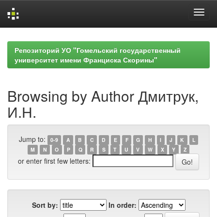
Skip
navigation
Репозиторий УО "Гомельский государственный
университет имени Франциска Скорины"
Browsing by Author Дмитрук,
И.Н.
Jump to:
0-9
A
B
C
D
E
F
G
H
I
J
K
L
M
N
O
P
Q
R
S
T
U
V
W
X
Y
Z
or enter first few letters:
Sort by:
In order: