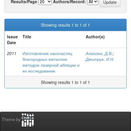
Results/Page
Authors/Record:
Showing results 1 to 1 of 1
Issue
Title
Author(s)
Date
2011
Изготовление наночастиц
Алексюк, Д.В.
;
благородных металлов
Дмитрук, И.Н.
методом лазерной абляции и
их исследование
Showing results 1 to 1 of 1
Theme by