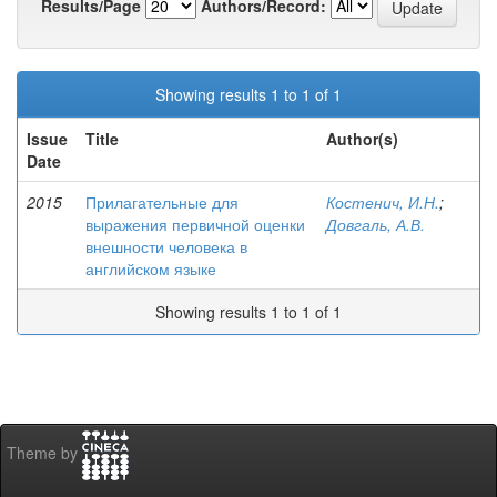
Results/Page
Authors/Record:
Showing results 1 to 1 of 1
Issue
Title
Author(s)
Date
2015
Прилагательные для
Костенич, И.Н.
;
выражения первичной оценки
Довгаль, А.В.
внешности человека в
английском языке
Showing results 1 to 1 of 1
Theme by