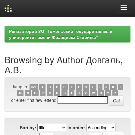
Skip
navigation
Репозиторий УО "Гомельский государственный
университет имени Франциска Скорины"
Browsing by Author Довгаль,
А.В.
Jump to:
0-9
A
B
C
D
E
F
G
H
I
J
K
L
M
N
O
P
Q
R
S
T
U
V
W
X
Y
Z
or enter first few letters:
Sort by:
In order: