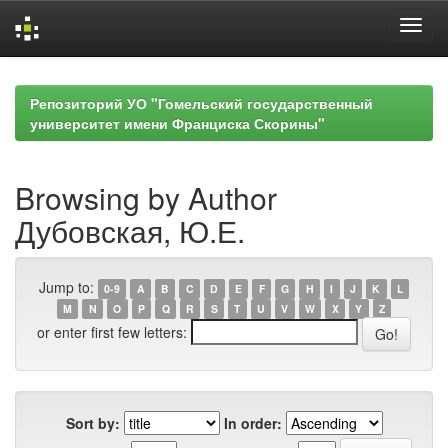
Skip
navigation
Репозиторий УО "Гомельский государственный
университет имени Франциска Скорины"
Browsing by Author
Дубовская, Ю.Е.
Jump to:
0-9
A
B
C
D
E
F
G
H
I
J
K
L
M
N
O
P
Q
R
S
T
U
V
W
X
Y
Z
or enter first few letters:
Sort by:
In order: