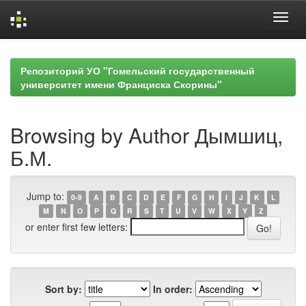
Skip
navigation
Репозиторий УО "Гомельский государственный
университет имени Франциска Скорины"
Browsing by Author Дымшиц,
Б.М.
Jump to:
0-9
A
B
C
D
E
F
G
H
I
J
K
L
M
N
O
P
Q
R
S
T
U
V
W
X
Y
Z
or enter first few letters:
Sort by:
In order: