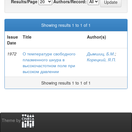
Results/Page
Authors/Record:
Showing results 1 to 1 of 1
Issue
Title
Author(s)
Date
1972
О температуре свободного
Дымшиц, Б.М.
;
плазменного шнура в
Корецкий, Я.П.
высокочастотном поле при
высоком давлении
Showing results 1 to 1 of 1
Theme by