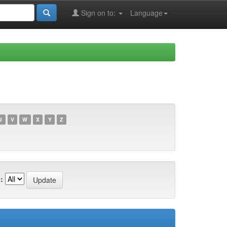
Sign on to:
Language
U
V
W
X
Y
Z
: