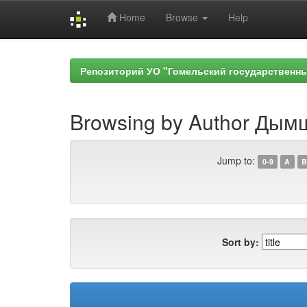
Home
Browse
Help
Skip
navigation
Репозиторий УО "Гомельский государственн
Browsing by Author Дым
Jump to:
0-9
A
B
Sort by: