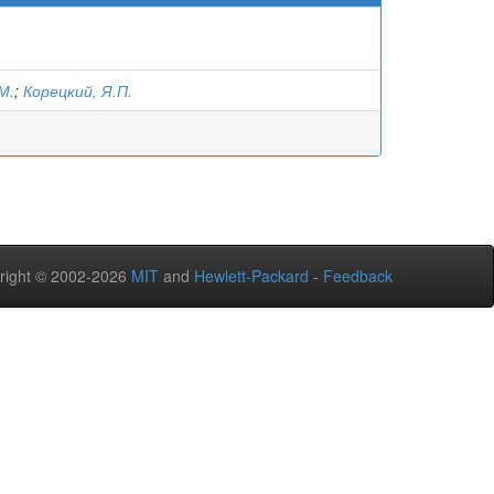
М.
;
Корецкий, Я.П.
right © 2002-2026
MIT
and
Hewlett-Packard
-
Feedback