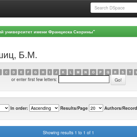
ый университет имени Франциска Скорины"
шиц, Б.М.
C
D
E
F
G
H
I
J
K
L
M
N
O
P
Q
R
S
T
or enter first few letters:
In order:
Results/Page
Authors/Record
Showing results 1 to 1 of 1