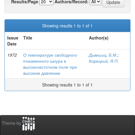
Results/Page
Authors/Record:
Showing results 1 to 1 of 1
Issue
Title
Author(s)
Date
1972
О температуре свободного
Дымшиц, Б.М.
;
плазменного шнура в
Корецкий, Я.П.
высокочастотном поле при
высоком давлении
Showing results 1 to 1 of 1
Theme by