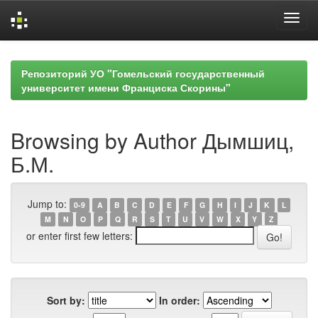
Skip
navigation
Репозиторий УО "Гомельский государственный
университет имени Франциска Скорины"
Browsing by Author Дымшиц,
Б.М.
Jump to:
0-9
A
B
C
D
E
F
G
H
I
J
K
L
M
N
O
P
Q
R
S
T
U
V
W
X
Y
Z
or enter first few letters:
Sort by:
In order: