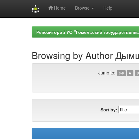
Home
Browse
Help
Skip
navigation
Репозиторий УО "Гомельский государственн
Browsing by Author Дым
Jump to:
0-9
A
B
Sort by: