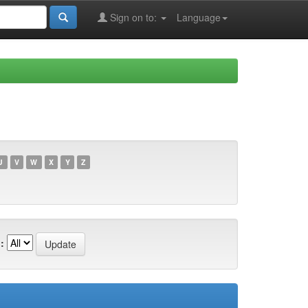
Sign on to:
Language
U
V
W
X
Y
Z
: