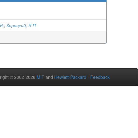
М.
;
Корецкий, Я.П.
right © 2002-2026
MIT
and
Hewlett-Packard
-
Feedback