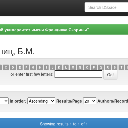
ый университет имени Франциска Скорины"
шиц, Б.М.
C
D
E
F
G
H
I
J
K
L
M
N
O
P
Q
R
S
T
or enter first few letters:
In order:
Results/Page
Authors/Record
Showing results 1 to 1 of 1