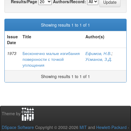
Results/Page
Authors/Record:
Showing results 1 to 1 of 1
Issue
Title
Author(s)
Date
1973
Бесконечно малые изгибания
Ефимов, Н.В.
;
поверхности с точкой
Усманов, З.Д.
уплощения
Showing results 1 to 1 of 1
Theme by
DSpace Software
Copyright © 2002-2026
MIT
and
Hewlett-Packard
-