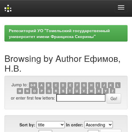
Skip
navigation
Репозиторий УО "Гомельский государственный
университет имени Франциска Скорины"
Browsing by Author Ефимов,
Н.В.
Jump to:
0-9
A
B
C
D
E
F
G
H
I
J
K
L
M
N
O
P
Q
R
S
T
U
V
W
X
Y
Z
or enter first few letters:
Sort by:
In order: